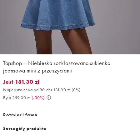
Topshop – Niebieska rozkloszowana sukienka
jeansowa mini z przeszyciami
Jest 181,30 zł
Jest 181,30 zł. Najlepsza cena od 30 dni 181,30 zł (0%). Było 25
Najlepsza cena od 30 dni 181,30 zł
(
0%
)
Było 259,00 zł
(
-30%
)
Rozmiar i fason
Szczegóły produktu