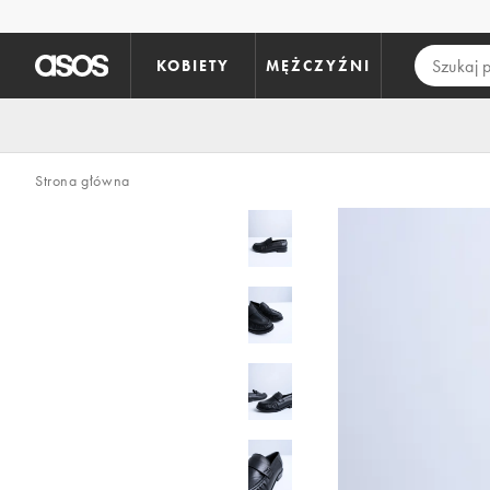
Pomiń i przejdź do głównej zawartości
KOBIETY
MĘŻCZYŹNI
Strona główna