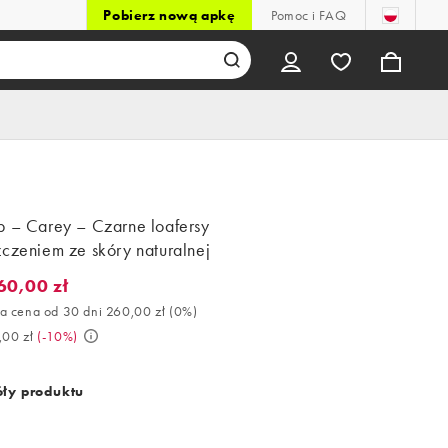
Pobierz nową apkę
Pomoc i FAQ
p – Carey – Czarne loafersy
zczeniem ze skóry naturalnej
60,00 zł
0,00 zł. Najlepsza cena od 30 dni 260,00 zł (0%). Było 289,00 zł. 
a cena od 30 dni 260,00 zł
(
0%
)
,00 zł
(
-10%
)
ły produktu