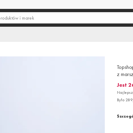
Topsho
z mars
Jest 2
Jest 26
Najlepsz
Było 289
Szczegó