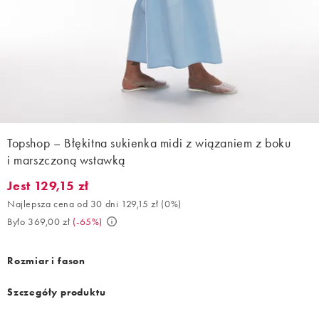
Topshop – Błękitna sukienka midi z wiązaniem z boku
i marszczoną wstawką
Jest 129,15 zł
Jest 129,15 zł. Najlepsza cena od 30 dni 129,15 zł (0%). Było 369
Najlepsza cena od 30 dni 129,15 zł
(
0%
)
Było 369,00 zł
(
-65%
)
Rozmiar i fason
Szczegóły produktu