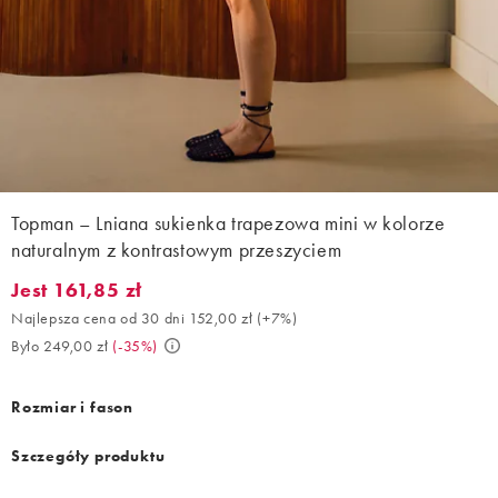
Topman – Lniana sukienka trapezowa mini w kolorze
naturalnym z kontrastowym przeszyciem
Jest 161,85 zł
Jest 161,85 zł. Najlepsza cena od 30 dni 152,00 zł (+7%). Było 2
Najlepsza cena od 30 dni 152,00 zł
(
+7%
)
Było 249,00 zł
(
-35%
)
Rozmiar i fason
Szczegóły produktu