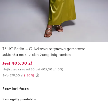
TFNC Petite – Oliwkowa satynowa gorsetowa
sukienka maxi z obniżoną linią ramion
Jest 405,30 zł
Jest 405,30 zł. Najlepsza cena od 30 dni 405,30 zł (0%). Było 5
Najlepsza cena od 30 dni 405,30 zł
(
0%
)
Było 579,00 zł
(
-30%
)
Rozmiar i fason
Szczegóły produktu