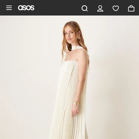
Pomiń i przejdź do głównej zawartości