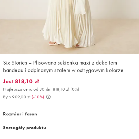
Six Stories – Plisowana sukienka maxi z dekoltem
bandeau i odpinanym szalem w ostrygowym kolorze
Jest 818,10 zł
Jest 818,10 zł. Najlepsza cena od 30 dni 818,10 zł (0%). Było 909
Najlepsza cena od 30 dni 818,10 zł
(
0%
)
Było 909,00 zł
(
-10%
)
Rozmiar i fason
Szczegóły produktu