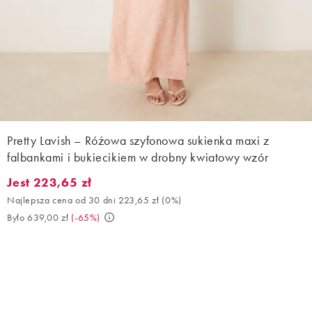
Pretty Lavish – Różowa szyfonowa sukienka maxi z
falbankami i bukiecikiem w drobny kwiatowy wzór
Jest 223,65 zł
Jest 223,65 zł. Najlepsza cena od 30 dni 223,65 zł (0%). Było 63
Najlepsza cena od 30 dni 223,65 zł
(
0%
)
Było 639,00 zł
(
-65%
)