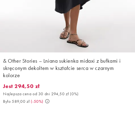
& Other Stories – Lniana sukienka midaxi z bufkami i
skręconym dekoltem w kształcie serca w czarnym
kolorze
Jest 294,50 zł
Jest 294,50 zł. Najlepsza cena od 30 dni 294,50 zł (0%). Było 58
Najlepsza cena od 30 dni 294,50 zł
(
0%
)
Było 589,00 zł
(
-50%
)