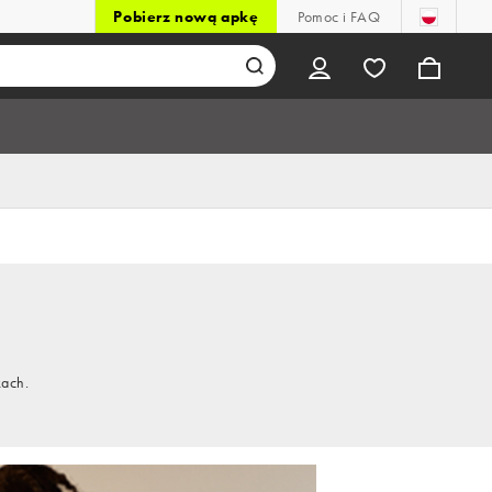
Pobierz nową apkę
Pomoc i FAQ
kach.