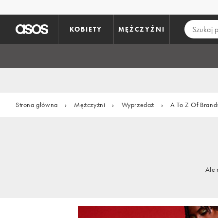
Pomiń i przejdź do głównej zawartości
KOBIETY
MĘŻCZYŹNI
Strona główna
›
Mężczyźni
›
Wyprzedaż
›
A To Z Of Brand
Ale 