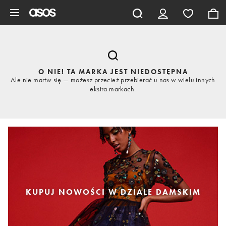
Pomiń i przejdź do głównej zawartości
O NIE! TA MARKA JEST NIEDOSTĘPNA
Ale nie martw się — możesz przecież przebierać u nas w wielu innych
ekstra markach.
KUPUJ NOWOŚCI W DZIALE DAMSKIM