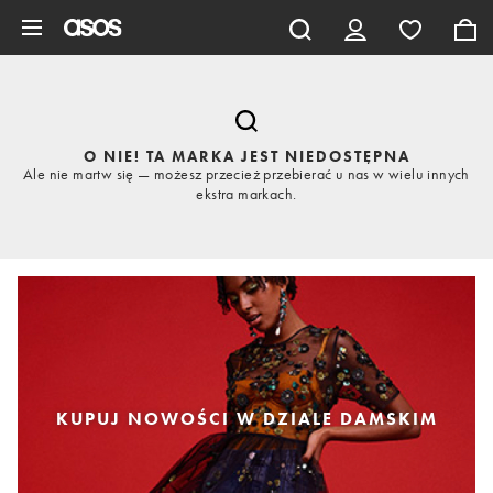
Pomiń i przejdź do głównej zawartości
O NIE! TA MARKA JEST NIEDOSTĘPNA
Ale nie martw się — możesz przecież przebierać u nas w wielu innych
ekstra markach.
KUPUJ NOWOŚCI W DZIALE DAMSKIM