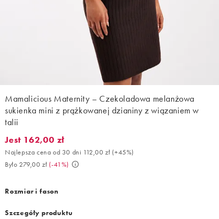
Mamalicious Maternity – Czekoladowa melanżowa
sukienka mini z prążkowanej dzianiny z wiązaniem w
talii
Jest 162,00 zł
Jest 162,00 zł. Najlepsza cena od 30 dni 112,00 zł (+45%). Było 
Najlepsza cena od 30 dni 112,00 zł
(
+45%
)
Było 279,00 zł
(
-41%
)
Rozmiar i fason
Szczegóły produktu