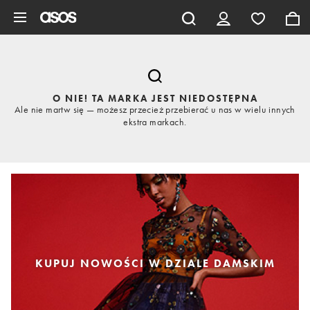
Pomiń i przejdź do głównej zawartości
O NIE! TA MARKA JEST NIEDOSTĘPNA
Ale nie martw się — możesz przecież przebierać u nas w wielu innych
ekstra markach.
KUPUJ NOWOŚCI W DZIALE DAMSKIM