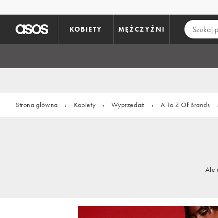
Pomiń i przejdź do głównej zawartości
KOBIETY
MĘŻCZYŹNI
Strona główna
›
Kobiety
›
Wyprzedaż
›
A To Z Of Brands
Ale 