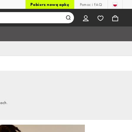
Pobierz nową apkę
Pomoc i FAQ
kach.