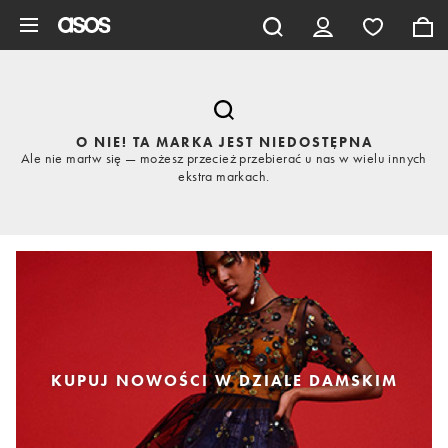
Pomiń i przejdź do głównej zawartości
O NIE! TA MARKA JEST NIEDOSTĘPNA
Ale nie martw się — możesz przecież przebierać u nas w wielu innych
ekstra markach.
KUPUJ NOWOŚCI W DZIALE DAMSKIM