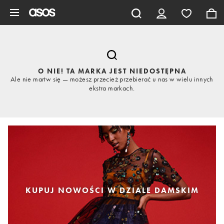
Pomiń i przejdź do głównej zawartości
O NIE! TA MARKA JEST NIEDOSTĘPNA
Ale nie martw się — możesz przecież przebierać u nas w wielu innych
ekstra markach.
KUPUJ NOWOŚCI W DZIALE DAMSKIM