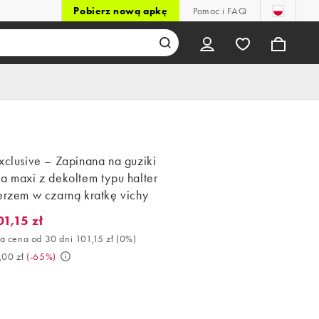
Pobierz nową apkę
Pomoc i FAQ
xclusive – Zapinana na guziki
a maxi z dekoltem typu halter
erzem w czarną kratkę vichy
01,15 zł
,15 zł. Najlepsza cena od 30 dni 101,15 zł (0%). Było 289,00 zł. (-
a cena od 30 dni 101,15 zł
(
0%
)
,00 zł
(
-65%
)