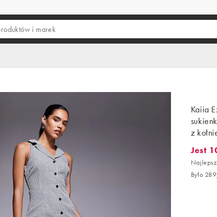
Kaiia E
sukienk
z kołni
Jest 1
Jest 101
Najlepsz
Było 289