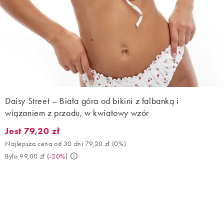
Daisy Street – Biała góra od bikini z falbanką i
wiązaniem z przodu, w kwiatowy wzór
Jest 79,20 zł
Jest 79,20 zł. Najlepsza cena od 30 dni 79,20 zł (0%). Było 99,0
Najlepsza cena od 30 dni 79,20 zł
(
0%
)
Było 99,00 zł
(
-20%
)