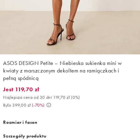
ASOS DESIGN Petite – Niebieska sukienka mini w
kwiaty z marszczonym dekoltem na ramiączkach i
pełną spódnicą
Jest 119,70 zł
Jest 119,70 zł. Najlepsza cena od 30 dni 119,70 zł (0%). Było 399
Najlepsza cena od 30 dni 119,70 zł
(
0%
)
Było 399,00 zł
(
-70%
)
Rozmiar i fason
Szczegóły produktu