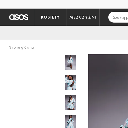
Pomiń i przejdź do głównej zawartości
KOBIETY
MĘŻCZYŹNI
Strona główna