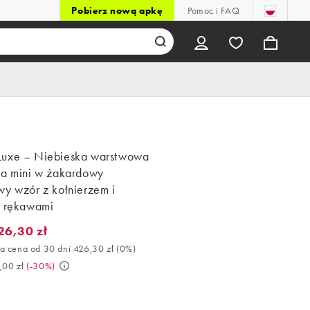
Pobierz nową apkę
Pomoc i FAQ
uxe – Niebieska warstwowa
ka mini w żakardowy
wy wzór z kołnierzem i
i rękawami
26,30 zł
6,30 zł. Najlepsza cena od 30 dni 426,30 zł (0%). Było 609,00 zł. 
a cena od 30 dni 426,30 zł
(
0%
)
,00 zł
(
-30%
)