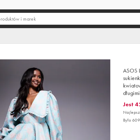
ASOS L
sukien
kwiato
długim
Jest 4
Jest 42
Najlepsz
Było 609