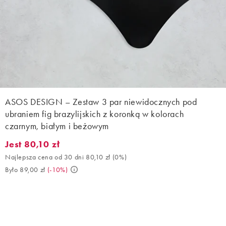
ASOS DESIGN – Zestaw 3 par niewidocznych pod
ubraniem fig brazylijskich z koronką w kolorach
czarnym, białym i beżowym
Jest 80,10 zł
Jest 80,10 zł. Najlepsza cena od 30 dni 80,10 zł (0%). Było 89,00
Najlepsza cena od 30 dni 80,10 zł
(
0%
)
Było 89,00 zł
(
-10%
)