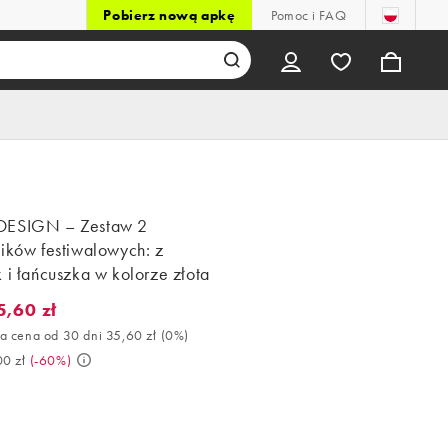
Pobierz nową apkę
Pomoc i FAQ
DESIGN – Zestaw 2
ników festiwalowych: z
 i łańcuszka w kolorze złota
5,60 zł
60 zł. Najlepsza cena od 30 dni 35,60 zł (0%). Było 89,00 zł. (-60
a cena od 30 dni 35,60 zł
(
0%
)
00 zł
(
-60%
)