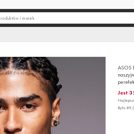
ASOS 
naszyj
perełek
Jest 3
Jest 35,
Najlepsz
Było 89,