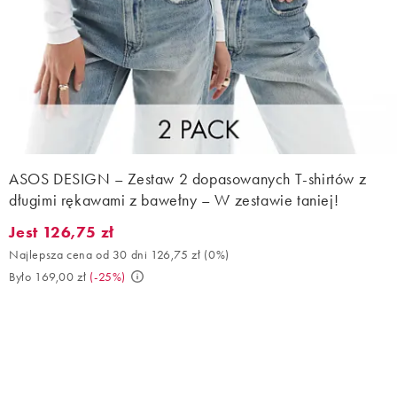
ASOS DESIGN – Zestaw 2 dopasowanych T-shirtów z
długimi rękawami z bawełny – W zestawie taniej!
Jest 126,75 zł
Jest 126,75 zł. Najlepsza cena od 30 dni 126,75 zł (0%). Było 16
Najlepsza cena od 30 dni 126,75 zł
(
0%
)
Było 169,00 zł
(
-25%
)