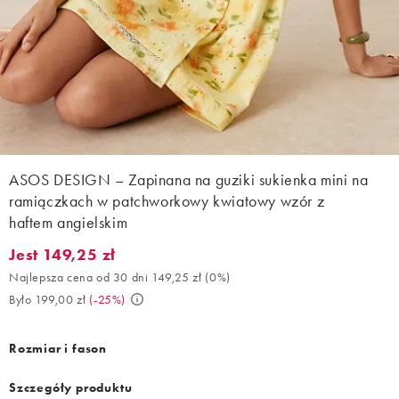
ASOS DESIGN – Zapinana na guziki sukienka mini na
ramiączkach w patchworkowy kwiatowy wzór z
haftem angielskim
Jest 149,25 zł
Jest 149,25 zł. Najlepsza cena od 30 dni 149,25 zł (0%). Było 19
Najlepsza cena od 30 dni 149,25 zł
(
0%
)
Było 199,00 zł
(
-25%
)
Rozmiar i fason
Szczegóły produktu