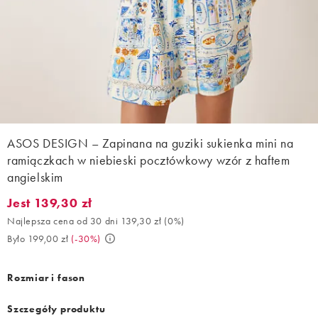
ASOS DESIGN – Zapinana na guziki sukienka mini na
ramiączkach w niebieski pocztówkowy wzór z haftem
angielskim
Jest 139,30 zł
Jest 139,30 zł. Najlepsza cena od 30 dni 139,30 zł (0%). Było 19
Najlepsza cena od 30 dni 139,30 zł
(
0%
)
Było 199,00 zł
(
-30%
)
Rozmiar i fason
Szczegóły produktu