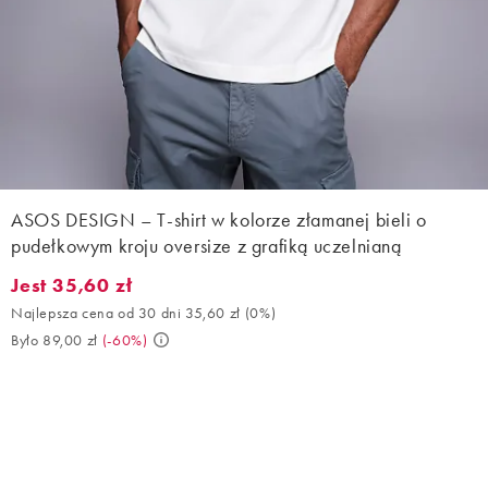
ASOS DESIGN – T-shirt w kolorze złamanej bieli o
pudełkowym kroju oversize z grafiką uczelnianą
Jest 35,60 zł
Jest 35,60 zł. Najlepsza cena od 30 dni 35,60 zł (0%). Było 89,0
Najlepsza cena od 30 dni 35,60 zł
(
0%
)
Było 89,00 zł
(
-60%
)