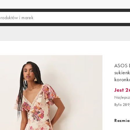
ASOS 
sukien
koronk
Jest 2
Jest 260
Najlepsz
Było 289
Rozmiar