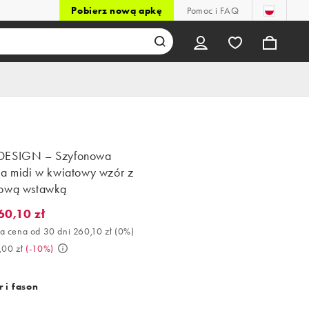
Pobierz nową apkę
Pomoc i FAQ
DESIGN – Szyfonowa
ka midi w kwiatowy wzór z
ową wstawką
60,10 zł
,10 zł. Najlepsza cena od 30 dni 260,10 zł (0%). Było 289,00 zł. (
a cena od 30 dni 260,10 zł
(
0%
)
,00 zł
(
-10%
)
 i fason