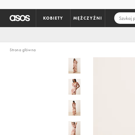
Pomiń i przejdź do głównej zawartości
KOBIETY
MĘŻCZYŹNI
Strona główna