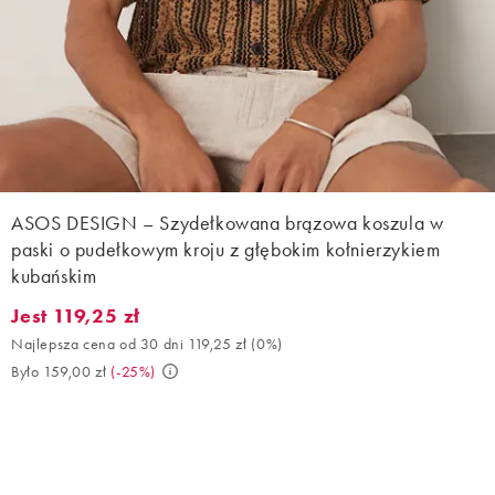
ASOS DESIGN – Szydełkowana brązowa koszula w
paski o pudełkowym kroju z głębokim kołnierzykiem
kubańskim
Jest 119,25 zł
Jest 119,25 zł. Najlepsza cena od 30 dni 119,25 zł (0%). Było 159
Najlepsza cena od 30 dni 119,25 zł
(
0%
)
Było 159,00 zł
(
-25%
)