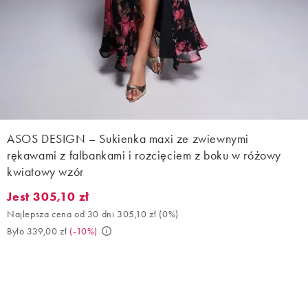
ASOS DESIGN – Sukienka maxi ze zwiewnymi
rękawami z falbankami i rozcięciem z boku w różowy
kwiatowy wzór
Jest 305,10 zł
Jest 305,10 zł. Najlepsza cena od 30 dni 305,10 zł (0%). Było 33
Najlepsza cena od 30 dni 305,10 zł
(
0%
)
Było 339,00 zł
(
-10%
)