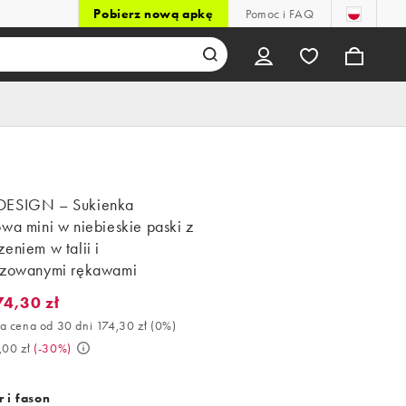
Pobierz nową apkę
Pomoc i FAQ
DESIGN – Sukienka
wa mini w niebieskie paski z
eniem w talii i
szowanymi rękawami
74,30 zł
,30 zł. Najlepsza cena od 30 dni 174,30 zł (0%). Było 249,00 zł. (
a cena od 30 dni 174,30 zł
(
0%
)
,00 zł
(
-30%
)
 i fason