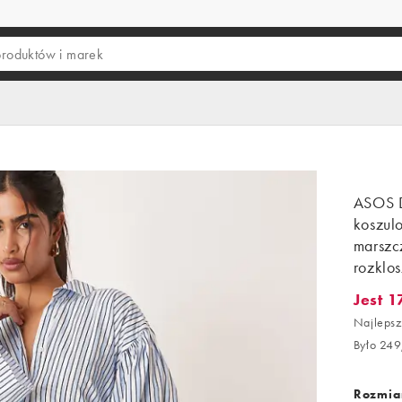
ASOS 
koszulo
marszcz
rozklo
Jest 1
Jest 174
Najlepsz
Było 249
Rozmiar