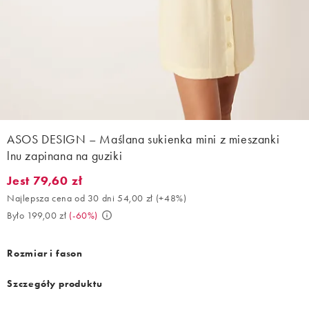
ASOS DESIGN – Maślana sukienka mini z mieszanki
lnu zapinana na guziki
Jest 79,60 zł
Jest 79,60 zł. Najlepsza cena od 30 dni 54,00 zł (+48%). Było 19
Najlepsza cena od 30 dni 54,00 zł
(
+48%
)
Było 199,00 zł
(
-60%
)
Rozmiar i fason
Szczegóły produktu