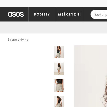
Pomiń i przejdź do głównej zawartości
KOBIETY
MĘŻCZYŹNI
Strona główna