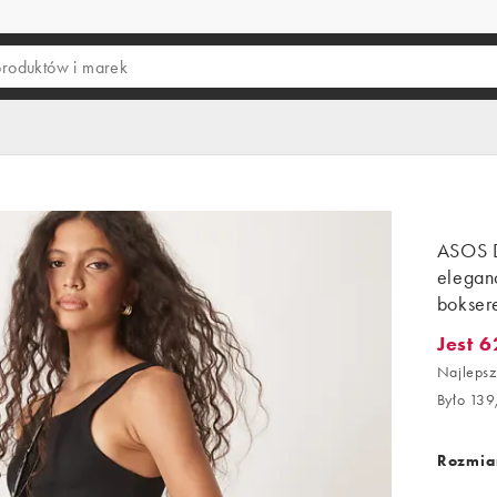
ASOS 
eleganc
boksere
Jest 6
Jest 62,
Najlepsz
Było 139
Rozmiar