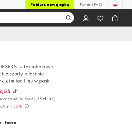
Pobierz nową apkę
Pomoc i FAQ
DESIGN – Jasnobeżowe
kie szorty o fasonie
k z imitacji lnu w paski
2,55 zł
55 zł. Najlepsza cena od 30 dni 62,55 zł (0%). Było 139,00 zł. (-5
a cena od 30 dni 62,55 zł
(
0%
)
,00 zł
(
-55%
)
 i fason