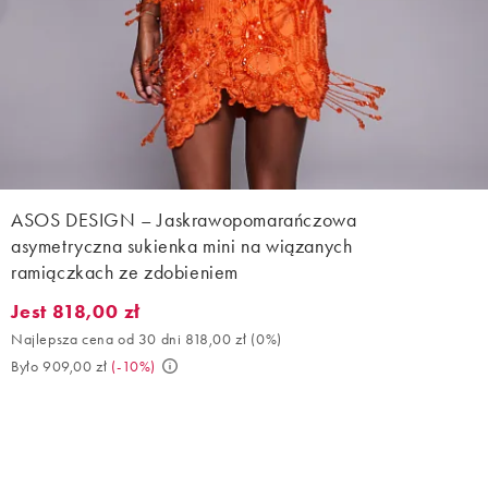
ASOS DESIGN – Jaskrawopomarańczowa
asymetryczna sukienka mini na wiązanych
ramiączkach ze zdobieniem
Jest 818,00 zł
Jest 818,00 zł. Najlepsza cena od 30 dni 818,00 zł (0%). Było 90
Najlepsza cena od 30 dni 818,00 zł
(
0%
)
Było 909,00 zł
(
-10%
)