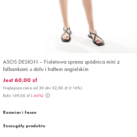
ASOS DESIGN – Fioletowa sprana spódnica mini z
falbankami u dołu i haftem angielskim
Jest 60,00 zł
Jest 60,00 zł. Najlepsza cena od 30 dni 52,00 zł (+16%). Było 16
Najlepsza cena od 30 dni 52,00 zł
(
+16%
)
Było 169,00 zł
(
-64%
)
Rozmiar i fason
Szczegóły produktu