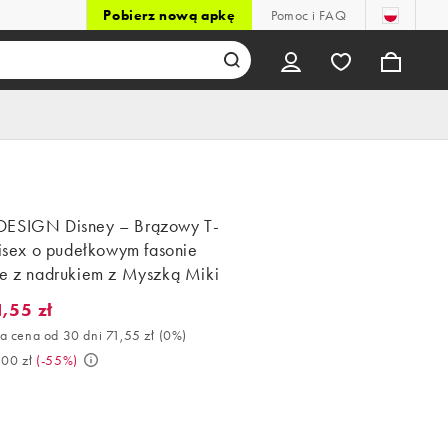
Pobierz nową apkę
Pomoc i FAQ
ESIGN Disney – Brązowy T-
nisex o pudełkowym fasonie
ze z nadrukiem z Myszką Miki
1,55 zł
55 zł. Najlepsza cena od 30 dni 71,55 zł (0%). Było 159,00 zł. (-5
a cena od 30 dni 71,55 zł
(
0%
)
,00 zł
(
-55%
)