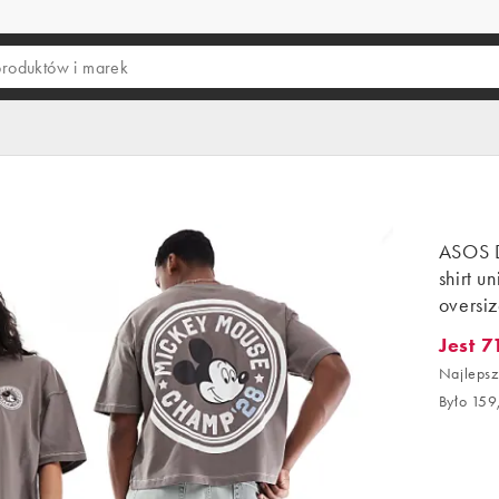
ASOS D
shirt u
oversi
Jest 7
Jest 71,
Najlepsz
Było 159