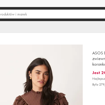
ASOS 
zwiewn
koron
Jest 2
Jest 20
Najlepsz
Było 279