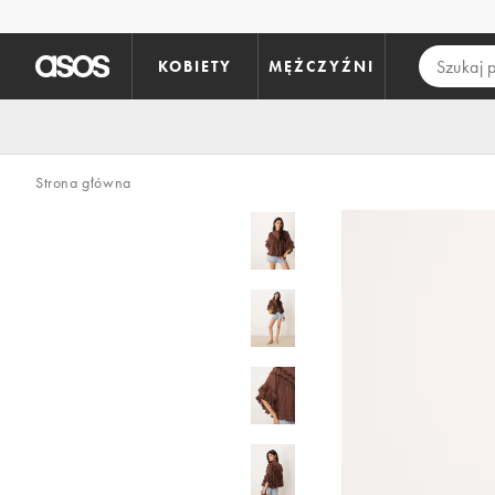
Pomiń i przejdź do głównej zawartości
KOBIETY
MĘŻCZYŹNI
Strona główna