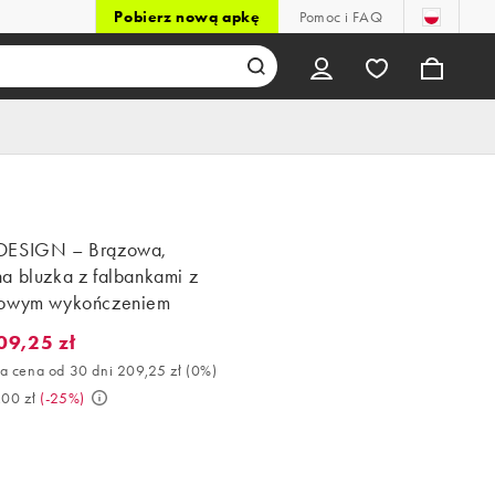
Pobierz nową apkę
Pomoc i FAQ
DESIGN – Brązowa,
a bluzka z falbankami z
kowym wykończeniem
09,25 zł
9,25 zł. Najlepsza cena od 30 dni 209,25 zł (0%). Było 279,00 zł. 
a cena od 30 dni 209,25 zł
(
0%
)
,00 zł
(
-25%
)