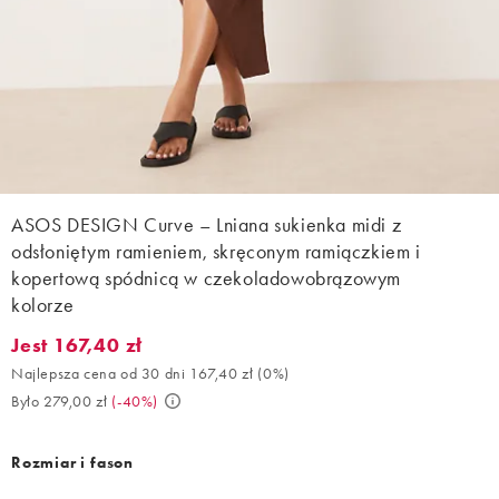
ASOS DESIGN Curve – Lniana sukienka midi z
odsłoniętym ramieniem, skręconym ramiączkiem i
kopertową spódnicą w czekoladowobrązowym
kolorze
Jest 167,40 zł
Jest 167,40 zł. Najlepsza cena od 30 dni 167,40 zł (0%). Było 27
Najlepsza cena od 30 dni 167,40 zł
(
0%
)
Było 279,00 zł
(
-40%
)
Rozmiar i fason