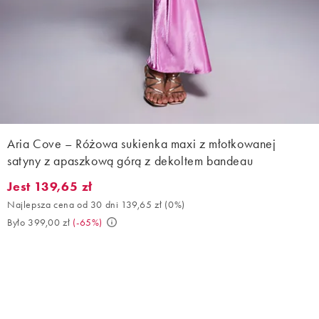
Aria Cove – Różowa sukienka maxi z młotkowanej
satyny z apaszkową górą z dekoltem bandeau
Jest 139,65 zł
Jest 139,65 zł. Najlepsza cena od 30 dni 139,65 zł (0%). Było 39
Najlepsza cena od 30 dni 139,65 zł
(
0%
)
Było 399,00 zł
(
-65%
)