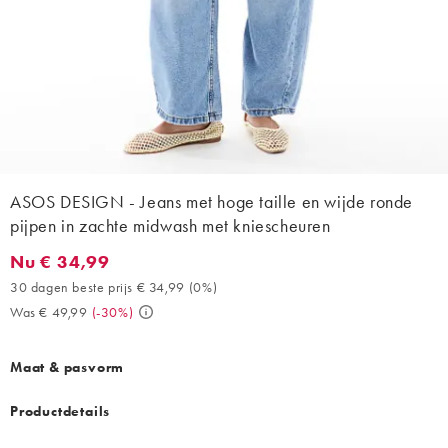
ASOS DESIGN - Jeans met hoge taille en wijde ronde
pijpen in zachte midwash met kniescheuren
Nu € 34,99
Nu € 34,99. 30 dagen beste prijs € 34,99 (0%). Was € 49,99. (
30 dagen beste prijs € 34,99
(
0%
)
Was € 49,99
(
-30%
)
Maat & pasvorm
Productdetails