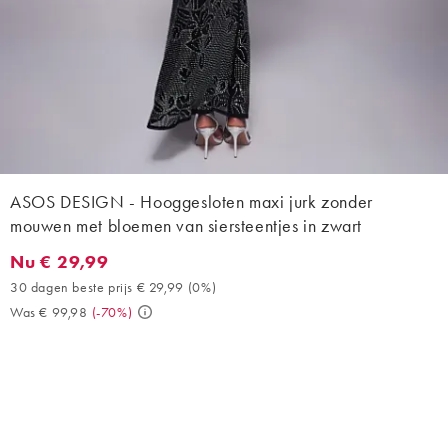
ASOS DESIGN - Hooggesloten maxi jurk zonder
mouwen met bloemen van siersteentjes in zwart
Nu € 29,99
Nu € 29,99. 30 dagen beste prijs € 29,99 (0%). Was € 99,98. (-
30 dagen beste prijs € 29,99
(
0%
)
Was € 99,98
(
-70%
)