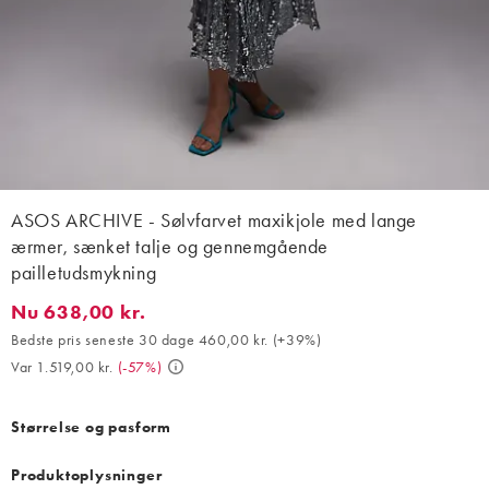
ASOS ARCHIVE - Sølvfarvet maxikjole med lange
ærmer, sænket talje og gennemgående
pailletudsmykning
Nu 638,00 kr.
Nu 638,00 kr.. Bedste pris seneste 30 dage 460,00 kr. (+39%). V
Bedste pris seneste 30 dage 460,00 kr.
(
+39%
)
Var 1.519,00 kr.
(
-57%
)
Størrelse og pasform
Produktoplysninger