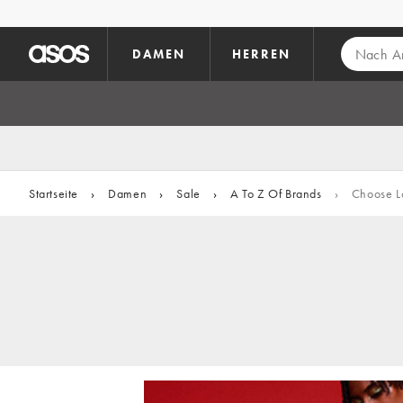
Zum Hauptinhalt überspringen
DAMEN
HERREN
Startseite
›
Damen
›
Sale
›
A To Z Of Brands
›
Choose L