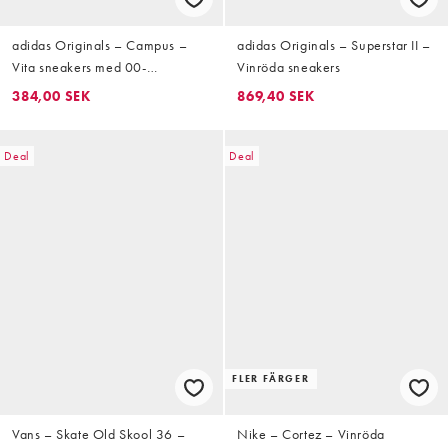
adidas Originals – Campus –
adidas Originals – Superstar II –
Vita sneakers med 00-
Vinröda sneakers
talsinspirerad design
384,00 SEK
869,40 SEK
Deal
Deal
FLER FÄRGER
Vans – Skate Old Skool 36 –
Nike – Cortez – Vinröda