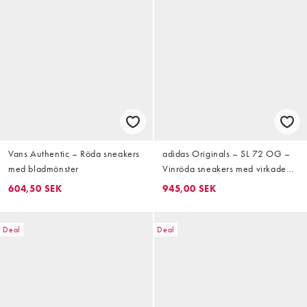
Vans Authentic – Röda sneakers
adidas Originals – SL 72 OG –
med bladmönster
Vinröda sneakers med virkade
detaljer, exklusivt hos ASOS
604,50 SEK
945,00 SEK
Deal
Deal