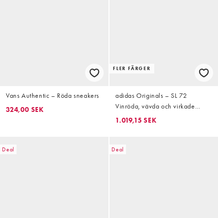
FLER FÄRGER
Vans Authentic – Röda sneakers
adidas Originals – SL 72
Vinröda, vävda och virkade
324,00 SEK
sneakers
1.019,15 SEK
Deal
Deal