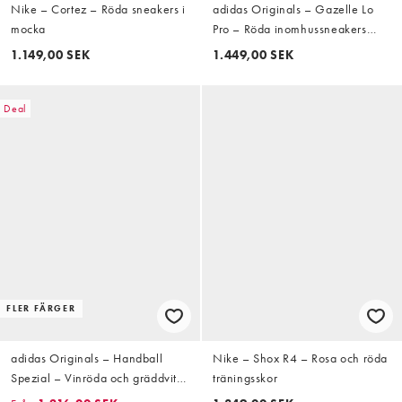
Nike – Cortez – Röda sneakers i
adidas Originals – Gazelle Lo
mocka
Pro – Röda inomhussneakers
med gummisula
1.149,00 SEK
1.449,00 SEK
Deal
FLER FÄRGER
adidas Originals – Handball
Nike – Shox R4 – Rosa och röda
Spezial – Vinröda och gräddvita
träningsskor
sneakers med gummisula