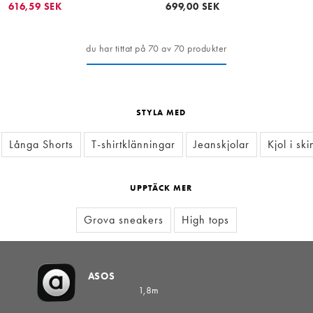
sneakers
616,59 SEK
699,00 SEK
du har tittat på 70 av 70 produkter
STYLA MED
Långa Shorts
T-shirtklänningar
Jeanskjolar
Kjol i ski
UPPTÄCK MER
Grova sneakers
High tops
ASOS
1,8m