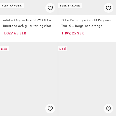
FLER FÄRGER
FLER FÄRGER
adidas Originals – SL 72 OG –
Nike Running – ReactX Pegasus
Brunröda och gula träningsskor
Trail 5 – Beige och orange
löparskor
1.027,65 SEK
1.199,25 SEK
Deal
Deal