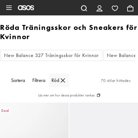
Hoppa till det huvudsakliga innehållet
Röda Träningsskor och Sneakers för
Kvinnor
New Balance 327 Träningsskor för Kvinnor
New Balance 
Sortera
Filtrera
Röd
70 stilar hittades
Läs mer om hur dessa produkter rankas
Deal