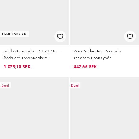
FLER FÄRGER
adidas Originals – SL 72 OG –
Vans Authentic – Vinröda
Röda och rosa sneakers
sneakers i ponnyhår
1.079,10 SEK
447,65 SEK
Deal
Deal