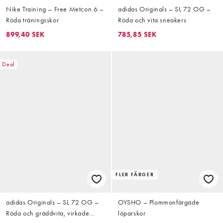
Nike Training – Free Metcon 6 –
adidas Originals – SL 72 OG –
Röda träningsskor
Röda och vita sneakers
899,40 SEK
785,85 SEK
Deal
FLER FÄRGER
adidas Originals – SL 72 OG –
OYSHO – Plommonfärgade
Röda och gräddvita, virkade
löparskor