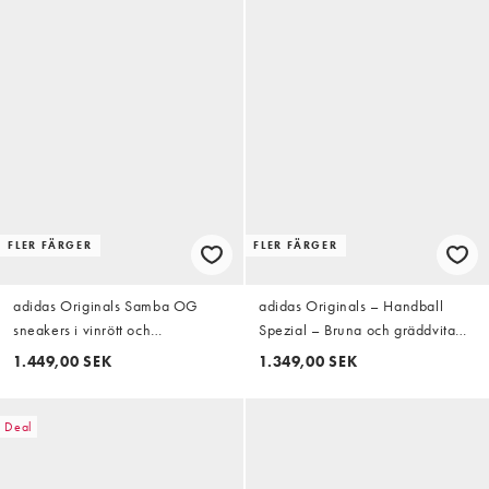
FLER FÄRGER
FLER FÄRGER
adidas Originals Samba OG
adidas Originals – Handball
sneakers i vinrött och
Spezial – Bruna och gräddvita
krackelerad kräm
sneakers
1.449,00 SEK
1.349,00 SEK
Deal