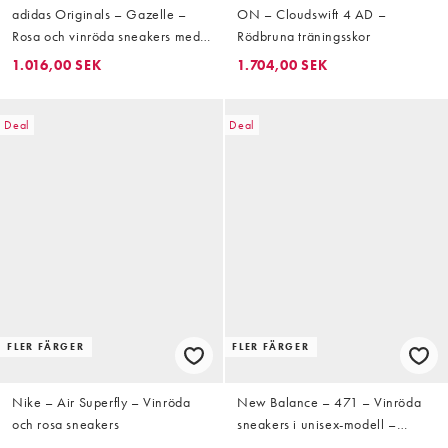
adidas Originals – Gazelle –
ON – Cloudswift 4 AD –
Rosa och vinröda sneakers med
Rödbruna träningsskor
grov sula
1.016,00 SEK
1.704,00 SEK
Deal
Deal
FLER FÄRGER
FLER FÄRGER
Nike – Air Superfly – Vinröda
New Balance – 471 – Vinröda
och rosa sneakers
sneakers i unisex-modell –
Exklusivt hos ASOS