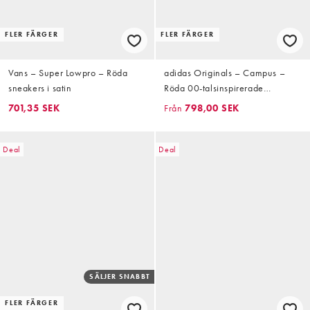
FLER FÄRGER
FLER FÄRGER
Vans – Super Lowpro – Röda
adidas Originals – Campus –
sneakers i satin
Röda 00-talsinspirerade
sneakers
701,35 SEK
Från
798,00 SEK
Deal
Deal
SÄLJER SNABBT
FLER FÄRGER