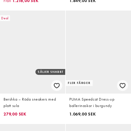
Från
1.216,00 SEK
1.849,00 SEK
Deal
SÄLJER SNABBT
FLER FÄRGER
Bershka – Röda sneakers med
PUMA Speedcat Dress-up
platt sula
ballerinaskor i burgundy
279,00 SEK
1.069,00 SEK