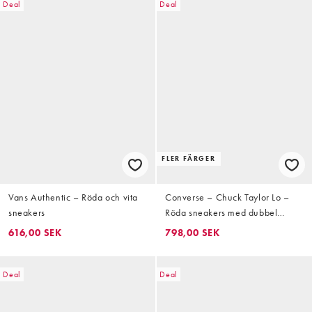
Deal
Deal
FLER FÄRGER
Vans Authentic – Röda och vita
Converse – Chuck Taylor Lo –
sneakers
Röda sneakers med dubbel
snörning
616,00 SEK
798,00 SEK
Deal
Deal