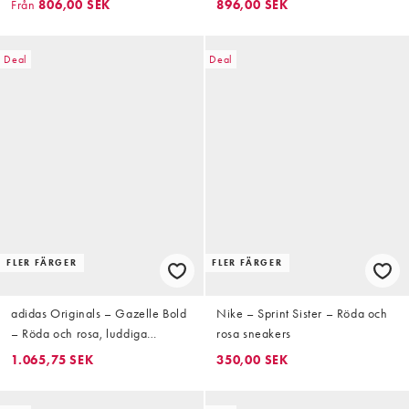
Från
806,00 SEK
896,00 SEK
Deal
Deal
FLER FÄRGER
FLER FÄRGER
adidas Originals – Gazelle Bold
Nike – Sprint Sister – Röda och
– Röda och rosa, luddiga
rosa sneakers
sneakers
1.065,75 SEK
350,00 SEK