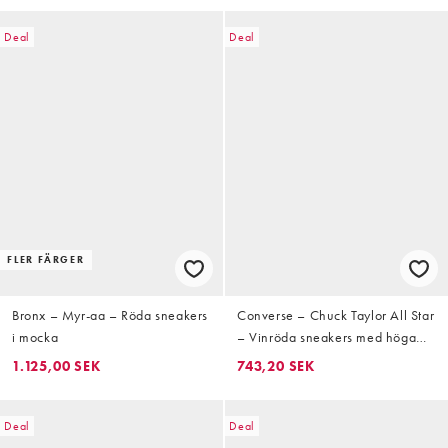
Deal
Deal
FLER FÄRGER
Bronx – Myr-aa – Röda sneakers
Converse – Chuck Taylor All Star
i mocka
– Vinröda sneakers med höga
skaft
1.125,00 SEK
743,20 SEK
Deal
Deal