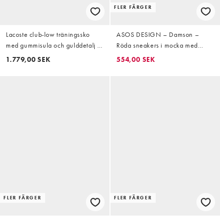
FLER FÄRGER
Lacoste club-low träningssko
ASOS DESIGN – Damson –
med gummisula och gulddetalj i
Röda sneakers i mocka med
burgundy
dolda kilklackar
1.779,00 SEK
554,00 SEK
FLER FÄRGER
FLER FÄRGER