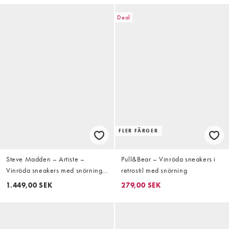
Deal
FLER FÄRGER
Steve Madden – Artiste –
Pull&Bear – Vinröda sneakers i
Vinröda sneakers med snörning i
retrostil med snörning
satin
1.449,00 SEK
279,00 SEK