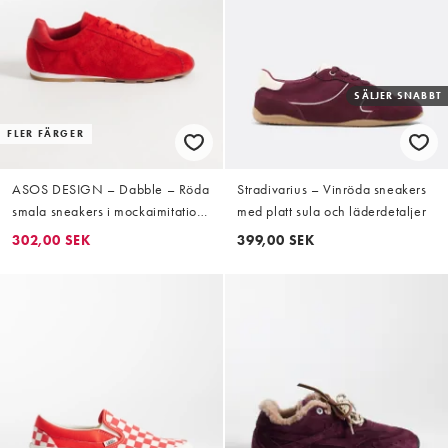
SÄLJER SNABBT
FLER FÄRGER
ASOS DESIGN – Dabble – Röda
Stradivarius – Vinröda sneakers
smala sneakers i mockaimitation
med platt sula och läderdetaljer
med snörning
302,00 SEK
399,00 SEK