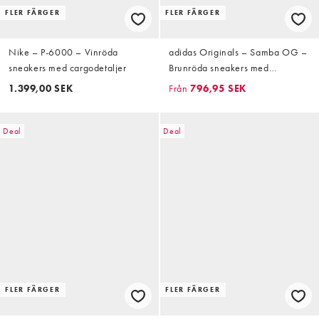
FLER FÄRGER
FLER FÄRGER
Nike – P-6000 – Vinröda
adidas Originals – Samba OG –
sneakers med cargodetaljer
Brunröda sneakers med
krokodilskinnsmönster
1.399,00 SEK
Från
796,95 SEK
Deal
Deal
FLER FÄRGER
FLER FÄRGER