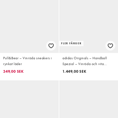
FLER FÄRGER
Pull&Bear – Vinröda sneakers i
adidas Originals – Handball
rynkat läder
Spezial – Vinröda och vita
sneakers med gummisula
349,00 SEK
1.449,00 SEK