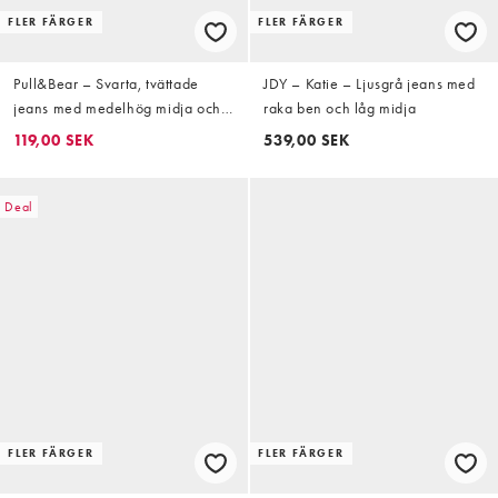
FLER FÄRGER
FLER FÄRGER
Pull&Bear – Svarta, tvättade
JDY – Katie – Ljusgrå jeans med
jeans med medelhög midja och
raka ben och låg midja
raka ben
119,00 SEK
539,00 SEK
Deal
FLER FÄRGER
FLER FÄRGER