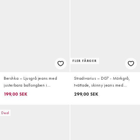
FLER FÄRGER
Bershka – Ljusgrå jeans med
Stradivarius – D07 - Mörkgrå,
justerbara ballongben i
tvättade, skinny jeans med
snickarstil
regular midja
199,00 SEK
299,00 SEK
Deal