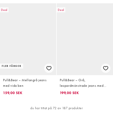
Deal
Deal
FLER FÄRGER
Pull&Bear – Mellangrå jeans
Pull&Bear – Grå,
med vida ben
leopardmönstrade jeans med
nitar
159,00 SEK
199,00 SEK
du har tittat på 72 av 187 produkter