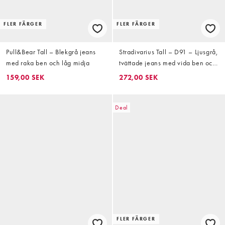
FLER FÄRGER
FLER FÄRGER
Pull&Bear Tall – Blekgrå jeans
Stradivarius Tall – D91 – Ljusgrå,
med raka ben och låg midja
tvättade jeans med vida ben och
låg midja
159,00 SEK
272,00 SEK
Deal
FLER FÄRGER