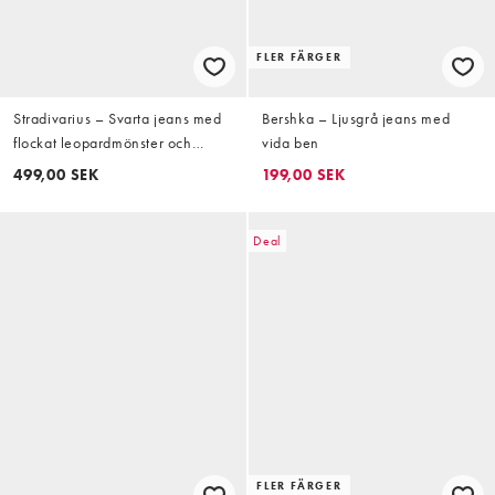
FLER FÄRGER
Stradivarius – Svarta jeans med
Bershka – Ljusgrå jeans med
flockat leopardmönster och
vida ben
tvättad denimfinish
499,00 SEK
199,00 SEK
Deal
FLER FÄRGER