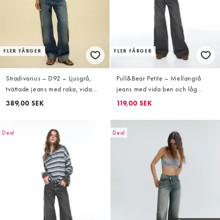
FLER FÄRGER
FLER FÄRGER
Stradivarius – D92 – Ljusgrå,
Pull&Bear Petite – Mellangrå
tvättade jeans med raka, vida
jeans med vida ben och låg
ben
midja
389,00 SEK
119,00 SEK
Deal
Deal