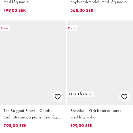
med låg midja
boyfriend-modell med låg midja
199,00 SEK
368,00 SEK
Deal
Deal
FLER FÄRGER
The Ragged Priest – Charlie –
Bershka – Grå bootcut-jeans
Grå, utsvängda jeans med låg
med låg midja
midja
798,00 SEK
199,00 SEK