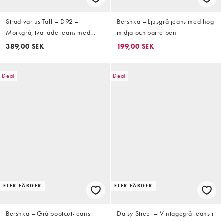
Stradivarius Tall – D92 –
Bershka – Ljusgrå jeans med hög
Mörkgrå, tvättade jeans med
midja och barrelben
raka, vida ben
389,00 SEK
199,00 SEK
Deal
Deal
FLER FÄRGER
FLER FÄRGER
Bershka – Grå bootcut-jeans
Daisy Street – Vintagegrå jeans i