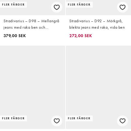
FLER FÄRGER
FLER FÄRGER
Stradivarius – D98 – Mellangrå
Stradivarius – D92 – Mörkgrå,
jeans med raka ben och
blekta jeans med raka, vida ben
vintageeffekt
379,00 SEK
272,00 SEK
FLER FÄRGER
FLER FÄRGER