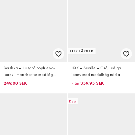
FLER FÄRGER
Bershka – Ljusgrå boyfriend-
JJXX – Seville – Grå, lediga
jeans i manchester med låg
jeans med medelhög midja
midja
249,00 SEK
Från
359,95 SEK
Deal