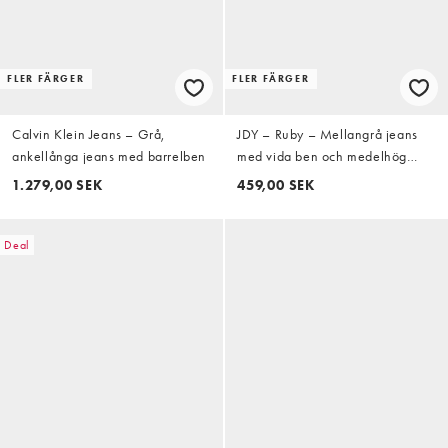
FLER FÄRGER
FLER FÄRGER
Calvin Klein Jeans – Grå,
JDY – Ruby – Mellangrå jeans
ankellånga jeans med barrelben
med vida ben och medelhög
midja
1.279,00 SEK
459,00 SEK
Deal