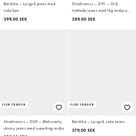
Bershka – Ljusgrå jeans med
Stradivarius – D91 – Grå,
vida ben
tvättade jeans med låg midja och
vida ben
399,00 SEK
389,00 SEK
FLER FÄRGER
FLER FÄRGER
Stradivarius – D09 – Bleksvarta,
Bershka – Ljusgrå, raka jeans
skinny jeans med superhög midja
379,00 SEK