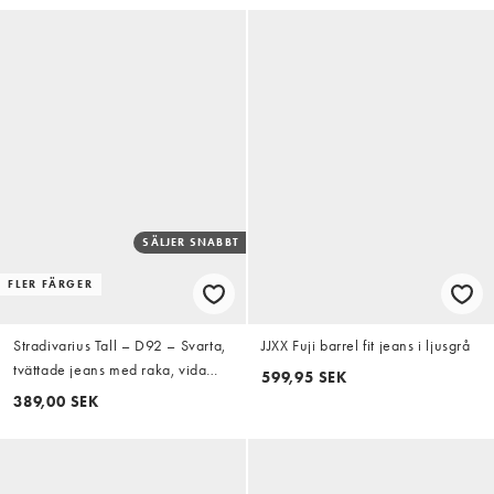
SÄLJER SNABBT
FLER FÄRGER
Stradivarius Tall – D92 – Svarta,
JJXX Fuji barrel fit jeans i ljusgrå
tvättade jeans med raka, vida
599,95 SEK
ben
389,00 SEK