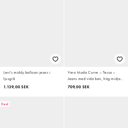
Levi's middy balloon-jeans i
Vero Moda Curve – Tessa –
ljusgrå
Jeans med vida ben, hög midja
och mellangrå tvätt
1.139,00 SEK
709,00 SEK
Deal