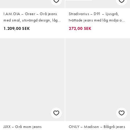
I.AM.GIA – Greer – Grå jeans
Stradivarius – D91 – Ljusgrå,
med smal, utsvängd design, låg
tvättade jeans med låg midja och
midja, korsad design och
vida ben
1.209,00 SEK
272,00 SEK
midjeband med nitar
JJXX – Grå mom jeans
ONLY – Madison – Blågrå jeans