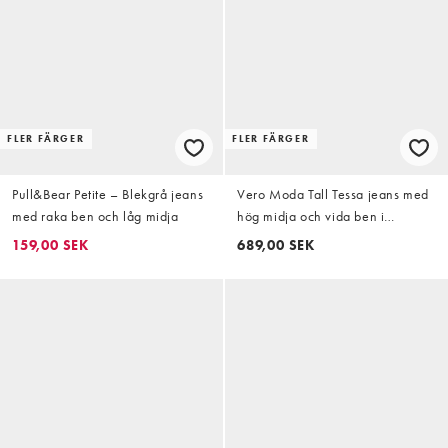
FLER FÄRGER
FLER FÄRGER
Pull&Bear Petite – Blekgrå jeans
Vero Moda Tall Tessa jeans med
med raka ben och låg midja
hög midja och vida ben i
mellangrå
159,00 SEK
689,00 SEK