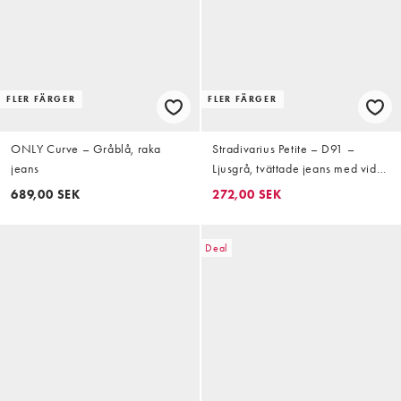
FLER FÄRGER
FLER FÄRGER
ONLY Curve – Gråblå, raka
Stradivarius Petite – D91 –
jeans
Ljusgrå, tvättade jeans med vida
ben och låg midja
689,00 SEK
272,00 SEK
Deal