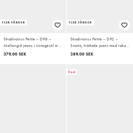
FLER FÄRGER
FLER FÄRGER
Stradivarius Petite – D98 –
Stradivarius Petite – D92 –
Mellangrå jeans i vintagestil med
Svarta, tvättade jeans med raka,
raka ben
vida ben
379,00 SEK
389,00 SEK
Deal