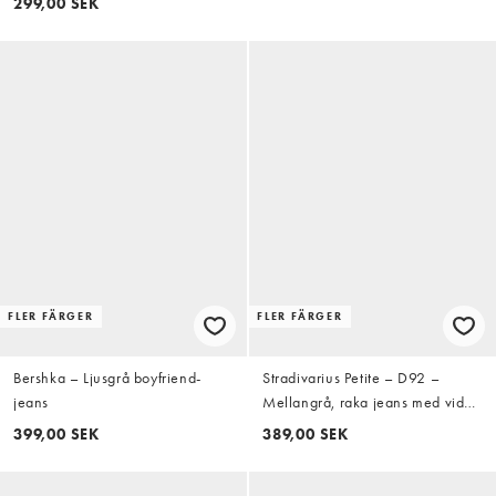
299,00 SEK
FLER FÄRGER
FLER FÄRGER
Bershka – Ljusgrå boyfriend-
Stradivarius Petite – D92 –
jeans
Mellangrå, raka jeans med vida
ben
399,00 SEK
389,00 SEK