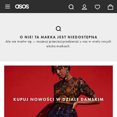
Pomiń i przejdź do głównej zawartości
O NIE! TA MARKA JEST NIEDOSTĘPNA
Ale nie martw się — możesz przecież przebierać u nas w wielu innych
ekstra markach.
KUPUJ NOWOŚCI W DZIALE DAMSKIM