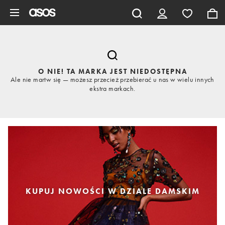
Pomiń i przejdź do głównej zawartości
O NIE! TA MARKA JEST NIEDOSTĘPNA
Ale nie martw się — możesz przecież przebierać u nas w wielu innych
ekstra markach.
KUPUJ NOWOŚCI W DZIALE DAMSKIM