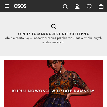
Pomiń i przejdź do głównej zawartości
O NIE! TA MARKA JEST NIEDOSTĘPNA
Ale nie martw się — możesz przecież przebierać u nas w wielu innych
ekstra markach.
KUPUJ NOWOŚCI W DZIALE DAMSKIM