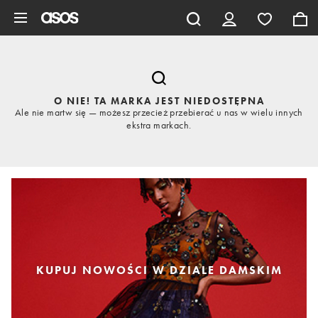
Pomiń i przejdź do głównej zawartości
O NIE! TA MARKA JEST NIEDOSTĘPNA
Ale nie martw się — możesz przecież przebierać u nas w wielu innych
ekstra markach.
KUPUJ NOWOŚCI W DZIALE DAMSKIM