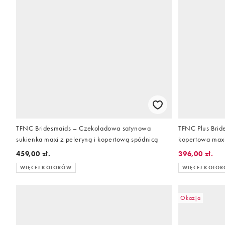
TFNC Bridesmaids – Czekoladowa satynowa
TFNC Plus Brid
sukienka maxi z peleryną i kopertową spódnicą
kopertowa max
459,00 zł.
396,00 zł.
WIĘCEJ KOLORÓW
WIĘCEJ KOLO
Okazja