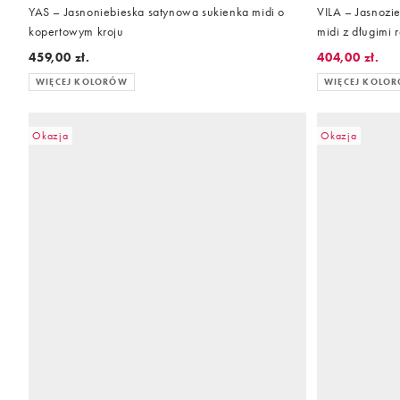
YAS – Jasnoniebieska satynowa sukienka midi o
VILA – Jasnozi
kopertowym kroju
midi z długimi
459,00 zł.
404,00 zł.
WIĘCEJ KOLORÓW
WIĘCEJ KOLO
Okazja
Okazja