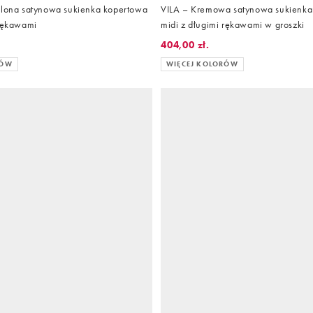
elona satynowa sukienka kopertowa
VILA – Kremowa satynowa sukienka
 rękawami
midi z długimi rękawami w groszki
404,00 zł.
RÓW
WIĘCEJ KOLORÓW