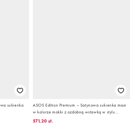
owa sukienka
ASOS Edition Premium – Satynowa sukienka maxi
w kolorze mokki z ozdobną wstawką w stylu
sznurka zdobioną strasami
571,20 zł.