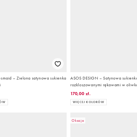
esmaid – Zielona satynowa sukienka
ASOS DESIGN – Satynowa sukienka
i
rozkloszowanymi rękawami w oliwk
170,00 zł.
RÓW
WIĘCEJ KOLORÓW
Okazja