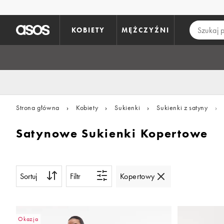
Pomiń i przejdź do głównej zawartości
KOBIETY
MĘŻCZYŹNI
Strona główna
›
Kobiety
›
Sukienki
›
Sukienki z satyny
›
Satynowe Sukienki Kopertowe
Sortuj
Filtr
Kopertowy
Okazja