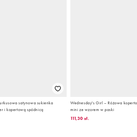
Turkusowa satynowa sukienka
Wednesday's Girl – Różowa kopert
er i kopertową spódnicą
mini ze wzorem w paski
111,30 zł.