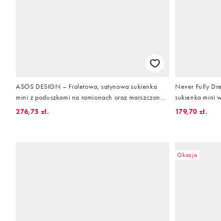
ASOS DESIGN – Fioletowa, satynowa sukienka
Never Fully Dr
mini z poduszkami na ramionach oraz marszczoną i
sukienka mini 
drapowaną górą z szarfami
276,75 zł.
179,70 zł.
Okazja