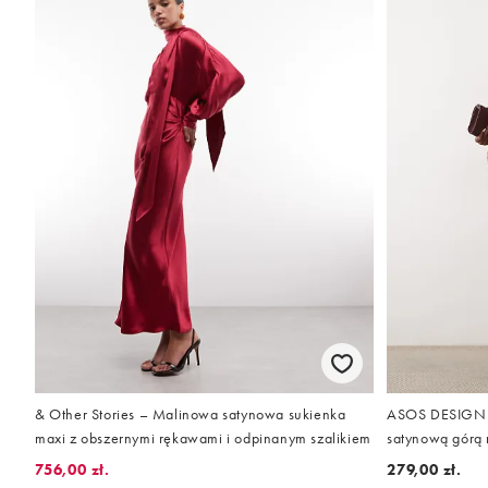
& Other Stories – Malinowa satynowa sukienka
ASOS DESIGN p
maxi z obszernymi rękawami i odpinanym szalikiem
satynową górą 
terakoty
756,00 zł.
279,00 zł.