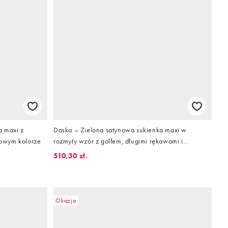
 maxi z
Daska – Zielona satynowa sukienka maxi w
owym kolorze
rozmyty wzór z golfem, długimi rękawami i
ozdobnym węzłem
510,30 zł.
Okazja