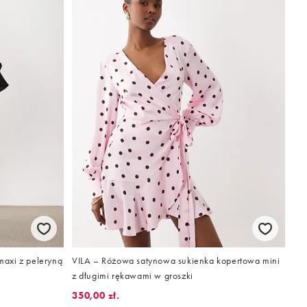
axi z peleryną
VILA – Różowa satynowa sukienka kopertowa mini
z długimi rękawami w groszki
350,00 zł.