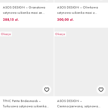
ASOS DESIGN – Granatowa
ASOS DESIGN – Oliwkowa
satynowa sukienka maxi ze
satynowa sukienka maxi z
skosu w groszki
zabudowanym dekoltem i
288,15 zł.
300,00 zł.
obszernymi rękawami
Okazja
Okazja
TFNC Petite Bridesmaids –
ASOS DESIGN –
Turkusowa satynowa sukienka
Ciemnoczerwona, satynowa