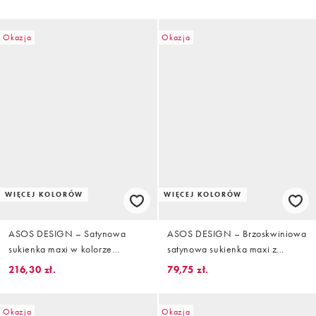
marszczeniem i długimi
haftowanym wzorem
rękawami
Okazja
Okazja
WIĘCEJ KOLORÓW
WIĘCEJ KOLORÓW
ASOS DESIGN – Satynowa
ASOS DESIGN – Brzoskwiniowa
sukienka maxi w kolorze
satynowa sukienka maxi z
szampana z zabudowanym
wiązaniem na plecach
216,30 zł.
79,75 zł.
dekoltem i koronką
Okazja
Okazja