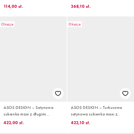
maxi z długimi rękawami
sukienka maxi z ozdobnymi
114,00 zł.
368,10 zł.
szwami i falbanką
Okazja
Okazja
ASOS DESIGN – Satynowa
ASOS DESIGN – Turkusowa
sukienka maxi z długimi
satynowa sukienka maxi z
rękawami i peleryną, w kolorze
długimi rękawami i pelerynką
422,00 zł.
422,10 zł.
czekoladowym