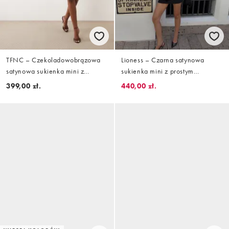
TFNC – Czekoladowobrązowa
Lioness – Czarna satynowa
satynowa sukienka mini z
sukienka mini z prostym
prostym dekoltem, długimi
dekoltem, rozkloszowanymi
399,00 zł.
440,00 zł.
rękawami i koronką
rękawami i paskiem