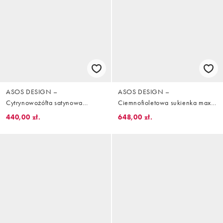
ASOS DESIGN –
ASOS DESIGN –
Cytrynowożółta satynowa
Ciemnofioletowa sukienka maxi
sukienka maxi z długimi
z drapowanym dekoltem z
440,00 zł.
648,00 zł.
rękawami i pełną spódnicą z
szyfonu i satyny ze zdobionym
godetami
wzorem