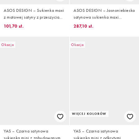
ASOS DESIGN – Sukienka maxi
ASOS DESIGN – Jasnoniebieska
z matowej satyny z przeszyciami
satynowa sukienka maxi
w czarno-biały wzór kwiatowy
wiązana na plecach
101,70 zł.
287,10 zł.
Okazja
Okazja
WIĘCEJ KOLORÓW
YAS – Czarna satynowa
YAS – Czarna satynowa
sukienka mini z zabudowanym
sukienka mini z odkrytymi