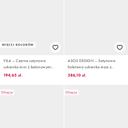
WIĘCEJ KOLORÓW
VILA – Czarna satynowa
ASOS DESIGN – Satynowa
sukienka mini z balonowymi
fioletowa sukienka maxi z
rękawami i wiązaniem w talii
długimi rękawami i spódnicą z
194,65 zł.
386,10 zł.
marszczeniem na środku
Okazja
Okazja