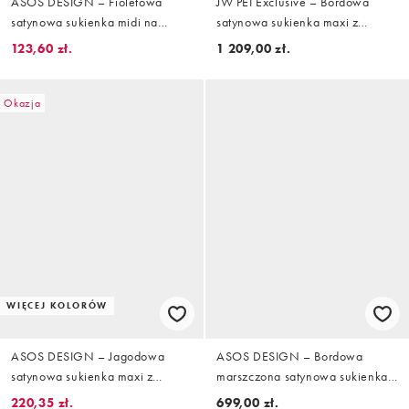
ASOS DESIGN – Fioletowa
JW PEI Exclusive – Bordowa
satynowa sukienka midi na
satynowa sukienka maxi z
ramiączkach w kwiatowy wzór z
pelerynowymi rękawami i
123,60 zł.
1 209,00 zł.
długimi rękawami i odsłoniętymi
wykończeniem z perełek
ramionami
Okazja
WIĘCEJ KOLORÓW
ASOS DESIGN – Jagodowa
ASOS DESIGN – Bordowa
satynowa sukienka maxi z
marszczona satynowa sukienka
asymetrycznym dekoltem z
maxi z długimi rękawami i
220,35 zł.
699,00 zł.