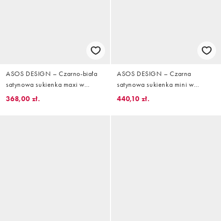
ASOS DESIGN – Czarno-biała
ASOS DESIGN – Czarna
satynowa sukienka maxi w
satynowa sukienka mini w
groszki z prostym dekoltem,
haftowany kwiatowy wzór z
368,00 zł.
440,10 zł.
długimi rękawami i wstawką z
frędzlami
surowym wykończeniem