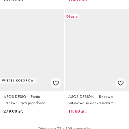
wykończeniem
Okazja
WIĘCEJ KOLORÓW
ASOS DESIGN Petite –
ASOS DESIGN – Rdzawa
Prześwitująca jagodowa
satynowa sukienka maxi z
sukienka maxi z zabudowanym
długimi rękawami i dekoltem w
279,00 zł.
111,60 zł.
dekoltem i drapowaniem w talii
kształcie U
Obejrzano 72 z 108 produktów