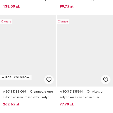
dekoltem i zapięciem na guziki z
plecami
138,00 zł.
99,75 zł.
przodu
Okazja
Okazja
WIĘCEJ KOLORÓW
ASOS DESIGN – Ciemnozielona
ASOS DESIGN – Oliwkowa
sukienka maxi z matowej satyny
satynowa sukienka mini ze
z przeszyciami
skośnym drapowaniem i
262,65 zł.
77,70 zł.
ozdobnymi guzikami