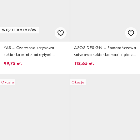
WIĘCEJ KOLORÓW
YAS – Czerwona satynowa
ASOS DESIGN – Pomarańczowa
sukienka mini z odkrytymi
satynowa sukienka maxi cięta ze
plecami
skosu w kwiatowy wzór z
99,75 zł.
118,65 zł.
ozdobnym biustem
Okazja
Okazja