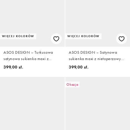
WIĘCEJ KOLORÓW
WIĘCEJ KOLORÓW
ASOS DESIGN – Turkusowa
ASOS DESIGN – Satynowa
satynowa sukienka maxi z
sukienka maxi z nietoperzowymi
zabudowanym dekoltem i
rękawami w kolorze
399,00 zł.
399,00 zł.
obszernymi rękawami
czekoladowym
Okazja