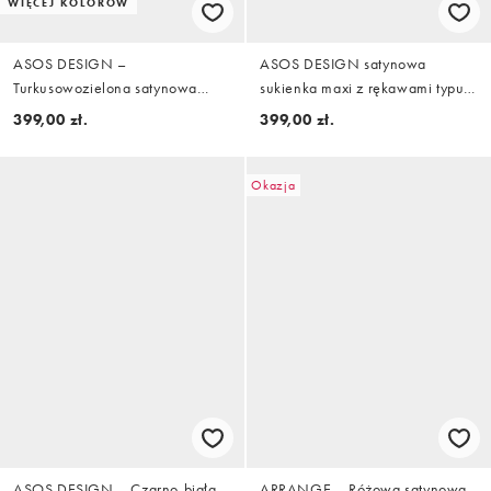
WIĘCEJ KOLORÓW
ASOS DESIGN –
ASOS DESIGN satynowa
Turkusowozielona satynowa
sukienka maxi z rękawami typu
sukienka maxi z zabudowanym
flute w marmurkowym odcieniu
399,00 zł.
399,00 zł.
dekoltem i obszernymi rękawami
brązu raisin
Okazja
ASOS DESIGN – Czarno-biała
ARRANGE – Różowa satynowa