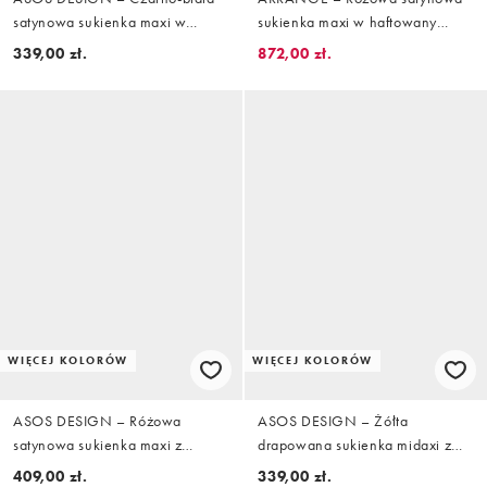
satynowa sukienka maxi w
sukienka maxi w haftowany
groszki z koronkowym
kwiatowy wzór z narzutką
339,00 zł.
872,00 zł.
wykończeniem
WIĘCEJ KOLORÓW
WIĘCEJ KOLORÓW
ASOS DESIGN – Różowa
ASOS DESIGN – Żółta
satynowa sukienka maxi z
drapowana sukienka midaxi z
nietoperzowymi rękawami w
kimonowymi rękawami, peleryną
409,00 zł.
339,00 zł.