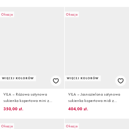
kwiatowy wzór
i odkrytymi plecami w kwiatowy
wzór
Okazja
Okazja
WIĘCEJ KOLORÓW
WIĘCEJ KOLORÓW
VILA – Różowa satynowa
VILA – Jasnozielona satynowa
sukienka kopertowa mini z
sukienka kopertowa midi z
długimi rękawami w groszki
długimi rękawami
350,00 zł.
404,00 zł.
Okazja
Okazja