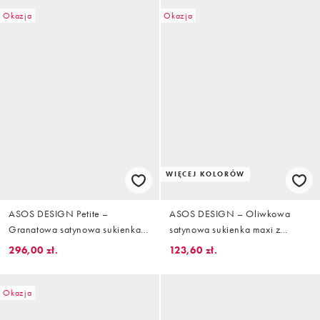
Okazja
Okazja
WIĘCEJ KOLORÓW
ASOS DESIGN Petite –
ASOS DESIGN – Oliwkowa
Granatowa satynowa sukienka
satynowa sukienka maxi z
maxi z nietoperzowymi
zabudowanym dekoltem i
296,00 zł.
123,60 zł.
rękawami
koronką
Okazja