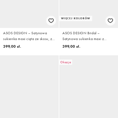
WIĘCEJ KOLORÓW
ASOS DESIGN – Satynowa
ASOS DESIGN Bridal –
sukienka maxi cięta ze skosu, z
Satynowa sukienka maxi z
drapowaniem i wszytą chustą, w
nietoperzowymi rękawami w
399,00 zł.
399,00 zł.
zgaszonym kolorze niebieskim
kolorze kości słoniowej
Okazja