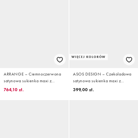
WIĘCEJ KOLORÓW
ARRANGE – Ciemnoczerwona
ASOS DESIGN – Czekoladowa
satynowa sukienka maxi z
satynowa sukienka maxi z
długimi rękawami i
golfem i obszernymi rękawami
764,10 zł.
399,00 zł.
drapowaniem z metalową złotą
ozdobą