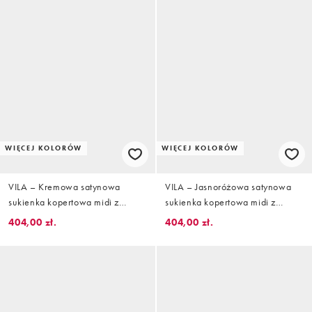
WIĘCEJ KOLORÓW
WIĘCEJ KOLORÓW
VILA – Kremowa satynowa
VILA – Jasnoróżowa satynowa
sukienka kopertowa midi z
sukienka kopertowa midi z
długimi rękawami w groszki
długimi rękawami
404,00 zł.
404,00 zł.