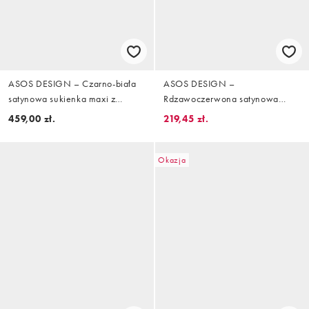
ASOS DESIGN – Czarno-biała
ASOS DESIGN –
satynowa sukienka maxi z
Rdzawoczerwona satynowa
rozcięciem na rękawie i szalem
sukienka maxi cięta ze skosu z
459,00 zł.
219,45 zł.
w kwiatowy wzór
zabudowanym dekoltem i
ozdobnymi rękawami
Okazja