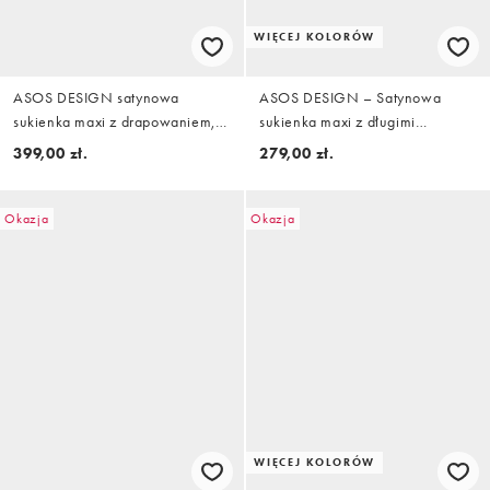
WIĘCEJ KOLORÓW
ASOS DESIGN satynowa
ASOS DESIGN – Satynowa
sukienka maxi z drapowaniem,
sukienka maxi z długimi
długim rękawem, kopertowym
rękawami w kolorze
399,00 zł.
279,00 zł.
przodem i golfem w kolorze
czekoladowym
cedrowej zieleni
Okazja
Okazja
WIĘCEJ KOLORÓW