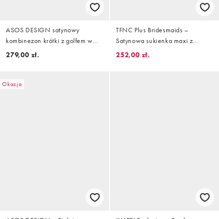
ASOS DESIGN satynowy
TFNC Plus Bridesmaids –
kombinezon krótki z golfem w
Satynowa sukienka maxi z
kolorze khaki
długimi rękawami w zgaszonym
279,00 zł.
252,00 zł.
niebieskim kolorze
Okazja