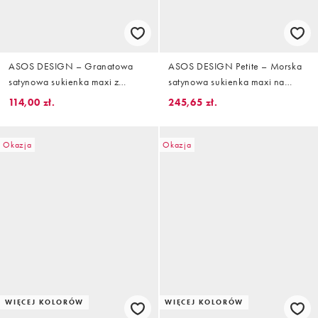
ASOS DESIGN – Granatowa
ASOS DESIGN Petite – Morska
satynowa sukienka maxi z
satynowa sukienka maxi na
długimi rękawami i pelerynką w
ramiączkach z długimi rękawami
114,00 zł.
245,65 zł.
kwiatowy wzór
i odsłoniętymi ramionami
Okazja
Okazja
WIĘCEJ KOLORÓW
WIĘCEJ KOLORÓW