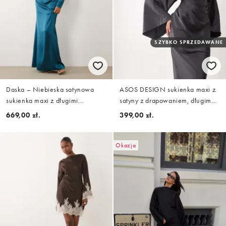
SZYBKO SPRZEDAWANE
Daska – Niebieska satynowa
ASOS DESIGN sukienka maxi z
sukienka maxi z długimi
satyny z drapowaniem, długim
rękawami
rękawem, kopertowym przodem i
669,00 zł.
399,00 zł.
wysokim kołnierzem, granatowa
Okazja