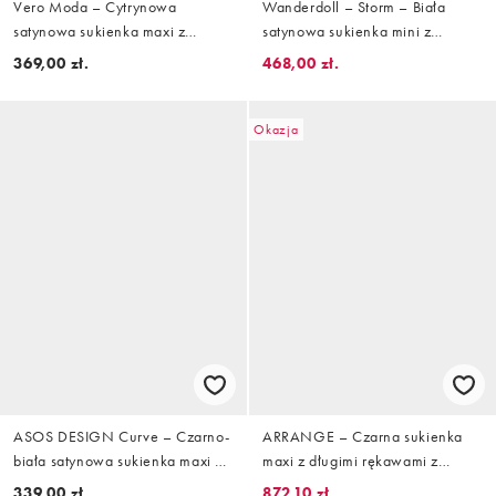
Vero Moda – Cytrynowa
Wanderdoll – Storm – Biała
satynowa sukienka maxi z
satynowa sukienka mini z
obszernymi rozkloszowanymi
długimi rękawami, poduszkami
369,00 zł.
468,00 zł.
rękawami
na ramionach i drapowaniem w
talii
Okazja
ASOS DESIGN Curve – Czarno-
ARRANGE – Czarna sukienka
biała satynowa sukienka maxi w
maxi z długimi rękawami z
groszki z koronkowym
koronki i atłasu
339,00 zł.
872,10 zł.