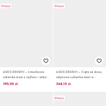
Okazja
Okazja
ASOS DESIGN – Limonkowa
ASOS DESIGN – Cięta ze skosu
sukienka maxi z szyfonu i satyny
satynowa sukienka maxi w
z rozkloszowanymi rękawami i
zielonym kolorze ze skręconym
190,00 zł.
368,10 zł.
drapowaną spódnicą
przodem i złotą ozdobą
Okazja