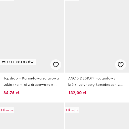
WIĘCEJ KOLORÓW
Topshop – Karmelowa satynowa
ASOS DESIGN –Jagodowy
sukienka mini z drapowanym
krótki satynowy kombinezon z
tyłem i długimi rękawami
długimi rękawami i
84,75 zł.
132,00 zł.
zabudowanym dekoltem
Okazja
Okazja