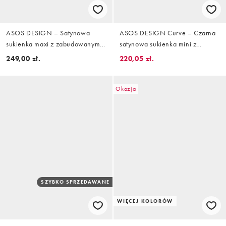
ASOS DESIGN – Satynowa
ASOS DESIGN Curve – Czarna
sukienka maxi z zabudowanym
satynowa sukienka mini z
dekoltem i drapowaną spódnicą,
haftowanym wzorem i frędzlami
249,00 zł.
220,05 zł.
w kolorze złotooliwkowym
Okazja
SZYBKO SPRZEDAWANE
WIĘCEJ KOLORÓW